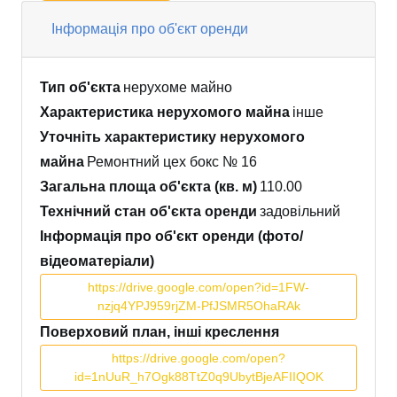
Інформація про об'єкт оренди
Тип об'єкта
нерухоме майно
Характеристика нерухомого майна
інше
Уточніть характеристику нерухомого
майна
Ремонтний цех бокс № 16
Загальна площа об'єкта (кв. м)
110.00
Технічний стан об'єкта оренди
задовільний
Інформація про об'єкт оренди (фото/
відеоматеріали)
https://drive.google.com/open?id=1FW-
nzjq4YPJ959rjZM-PfJSMR5OhaRAk
Поверховий план, інші креслення
https://drive.google.com/open?
id=1nUuR_h7Ogk88TtZ0q9UbytBjeAFIIQOK