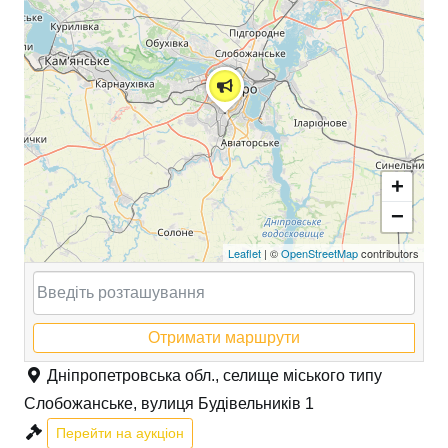
+
−
Leaflet
| ©
OpenStreetMap
contributors
Отримати маршрути
Дніпропетровська обл., селище міського типу
Слобожанське, вулиця Будівельників 1
Перейти на аукціон