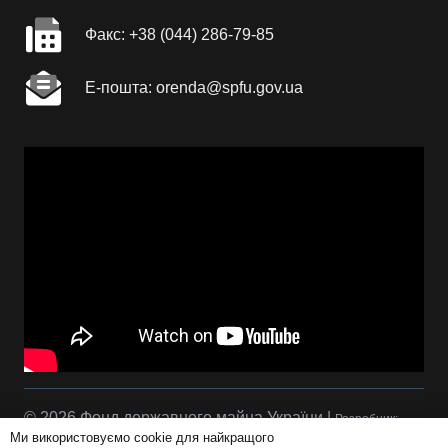
Факc: +38 (044) 286-79-85
Е-пошта: orenda@spfu.gov.ua
© 2026 Фонд державного майна України |
Розробник:
Ми використовуємо cookie для найкращого
Сова Р.С.