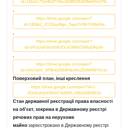
id=1SIvh17DyHKdTV8ordOW5DkDHMe6VqTRL
,
https://drive.google.com/open?
id=1BS6iJ_JCC0oyMga_GgoUV4tbY1WatVoi
,
https://drive.google.com/open?
id=1PusSsF6toIrbRJOcsOWItVZKRqDKp0Ir
,
https://drive.google.com/open?
id=1NvOdVc_8PBvGN3N9VexNnZEdW4BYVz1o
Поверховий план, інші креслення
https://drive.google.com/open?id=1-
4Dx9sAnbYWw5CAd9iPLrXMd25BWEXit
Стан державної реєстрації права власності
на об'єкт, зокрема в Державному реєстрі
речових прав на нерухоме
майно
зареєстровано в Державному реєстрі