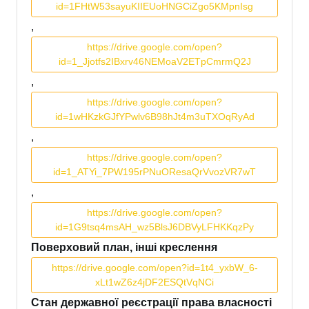
id=1FHtW53sayuKIIEUoHNGCiZgo5KMpnIsg
,
https://drive.google.com/open?
id=1_Jjotfs2IBxrv46NEMoaV2ETpCmrmQ2J
,
https://drive.google.com/open?
id=1wHKzkGJfYPwlv6B98hJt4m3uTXOqRyAd
,
https://drive.google.com/open?
id=1_ATYi_7PW195rPNuOResaQrVvozVR7wT
,
https://drive.google.com/open?
id=1G9tsq4msAH_wz5BlsJ6DBVyLFHKKqzPy
Поверховий план, інші креслення
https://drive.google.com/open?id=1t4_yxbW_6-
xLt1wZ6z4jDF2ESQtVqNCi
Стан державної реєстрації права власності