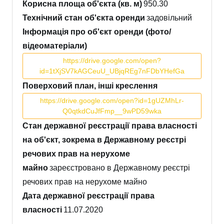
Корисна площа об'єкта (кв. м)
950.30
Технічний стан об'єкта оренди
задовільний
Інформація про об'єкт оренди (фото/
відеоматеріали)
https://drive.google.com/open?
id=1tXjSV7kAGCeuU_UBjqREg7nFDbYHefGa
Поверховий план, інші креслення
https://drive.google.com/open?id=1gUZMhLr-
Q0qtkdCuJfFmp__9wPD59wka
Стан державної реєстрації права власності
на об'єкт, зокрема в Державному реєстрі
речових прав на нерухоме
майно
зареєстровано в Державному реєстрі
речових прав на нерухоме майно
Дата державної реєстрації права
власності
11.07.2020