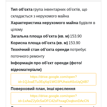
Тип об'єкта
група інвентарних об'єктів, що
складається з нерухомого майна
Характеристика нерухомого майна
будівля в
цілому
Загальна площа об'єкта (кв. м)
153.90
Корисна площа об'єкта (кв. м)
153.90
Технічний стан об'єкта оренди
потребує
поточного ремонту
Інформація про об'єкт оренди (фото/
відеоматеріали)
https://drive.google.com/open?
id=1QJoaETu3EqXqI1WO3PUheioK6xUqQ4B7
Поверховий план, інші креслення
https://drive.google.com/open?
id=1xAwZ2y0c5aOFC42sFhxagOxqbxnDAcCN