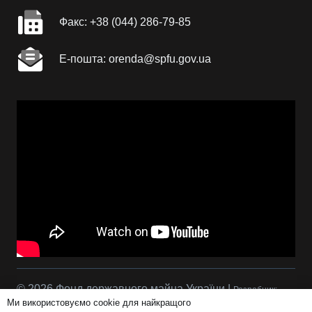
Факc: +38 (044) 286-79-85
Е-пошта: orenda@spfu.gov.ua
© 2026 Фонд державного майна України |
Розробник:
Ми використовуємо cookie для найкращого
Сова Р.С.