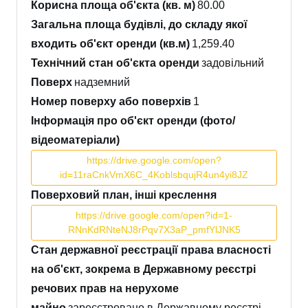
Корисна площа об'єкта (кв. м)
80.00
Загальна площа будівлі, до складу якої
входить об'єкт оренди (кв.м)
1,259.40
Технічний стан об'єкта оренди
задовільний
Поверх
надземний
Номер поверху або поверхів
1
Інформація про об'єкт оренди (фото/
відеоматеріали)
https://drive.google.com/open?
id=11raCnkVmX6C_4KoblsbqujR4un4yi8JZ
Поверховий план, інші креслення
https://drive.google.com/open?id=1-
RNnKdRNteNJ8rPqv7X3aP_pmfYlJNK5
Стан державної реєстрації права власності
на об'єкт, зокрема в Державному реєстрі
речових прав на нерухоме
майно
зареєстровано в Державному реєстрі