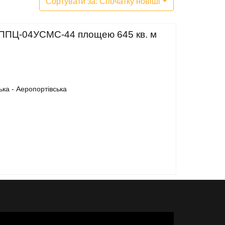
Сортувати за: Спочатку новіші
і ППЦ-04УСМС-44 площею 645 кв. м
ька - Аеропортівська