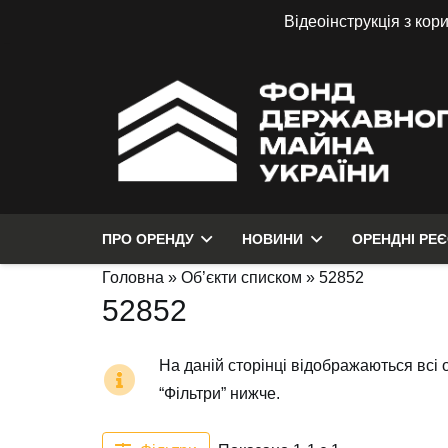
Відеоінструкція з кор
ПРО ОРЕНДУ
НОВИНИ
ОРЕНДНІ РЕ
Головна
»
Об’єкти списком
»
52852
52852
На даній сторінці відображаються всі 
“Фільтри” нижче.