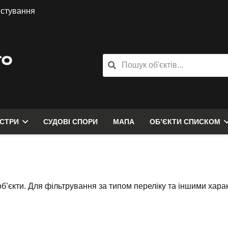
истування
ЄСТРИ
СУДОВІ СПОРИ
МАПА
ОБ’ЄКТИ СПИСКОМ
об’єкти. Для фільтрування за типом переліку та іншими хар