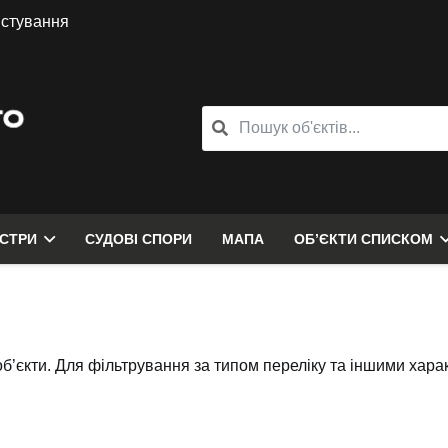
истування
ЄСТРИ
СУДОВІ СПОРИ
МАПА
ОБ’ЄКТИ СПИСКОМ
об’єкти. Для фільтрування за типом переліку та іншими хар